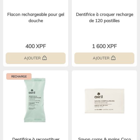
Flacon rechargeable pour gel
Dentifrice à croquer recharge
douche
de 120 pastilles
400 XPF
1 600 XPF
AJOUTER
AJOUTER
RECHARGE
Dentifrice à reconstituer
Savon corps & mains Coco