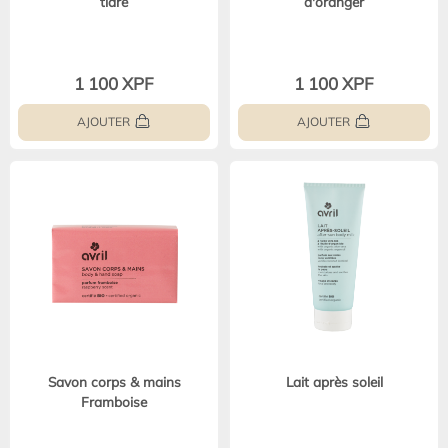
tiaré
d'oranger
1 100 XPF
1 100 XPF
AJOUTER
AJOUTER
Savon corps & mains
Lait après soleil
Framboise