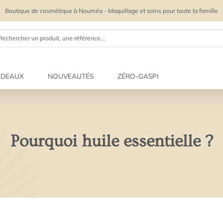
Boutique de cosmétique à Nouméa - Maquillage et soins pour toute la famille
ADEAUX
NOUVEAUTÉS
ZÉRO-GASPI
Préoccupati
Préoccupati
Préoccupati
Préoccupati
ux
ux
s cadeaux
 cheveux
its coiffants
Maquillage r
Trouver sa r
Comment dém
Le furoshiki
palette sur-
de peau
soins pour 
pooings
pooings
Pourquoi huile essentielle ?
Les soins re
its coiffants
 cheveux
soires
soires