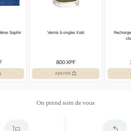
ères Saphir
Vernis à ongles Kaki
Recharge 
cl
F
800 XPF
AJOUTER
On prend soin de vous