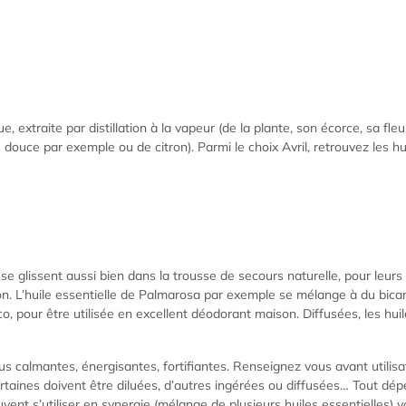
e, extraite par distillation à la vapeur (de la plante, son écorce, sa fl
douce par exemple ou de citron). Parmi le choix Avril, retrouvez les hui
 se glissent aussi bien dans la trousse de secours naturelle, pour leur
on. L’huile essentielle de Palmarosa par exemple se mélange à du bica
o, pour être utilisée en excellent déodorant maison. Diffusées, les hui
us calmantes, énergisantes, fortifiantes. Renseignez vous avant utilisa
ertaines doivent être diluées, d’autres ingérées ou diffusées… Tout dép
peuvent s’utiliser en synergie (mélange de plusieurs huiles essentielles)